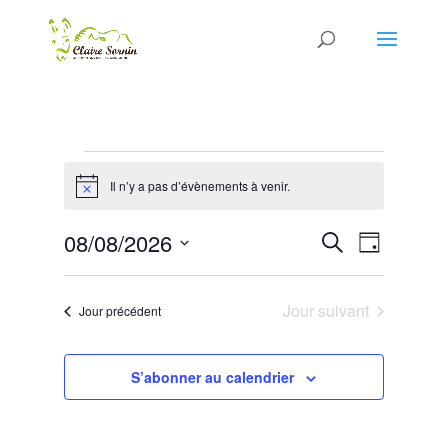
Évènements
for
Il n’y a pas d’évènements à venir.
Notice
08/08/2026
Recherche
Navigatio
08/08/2026
Recherche
Jour
de
et
Sélectionnez
vues
navigation
une
Évènemen
de
Jour suivant
Jour précédent
date.
vues
Évènements
S’abonner au calendrier